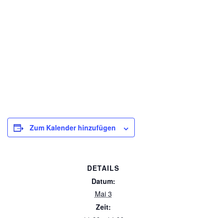
Diese Veranstaltung hat bereits stattgefunden.
Schleiferlturnier für Erwachsene
und Jugendliche mit Spielerfahrung
Mai 3 @ 11:00
-
14:00
Zum Kalender hinzufügen
DETAILS
Datum:
Mai 3
Zeit: