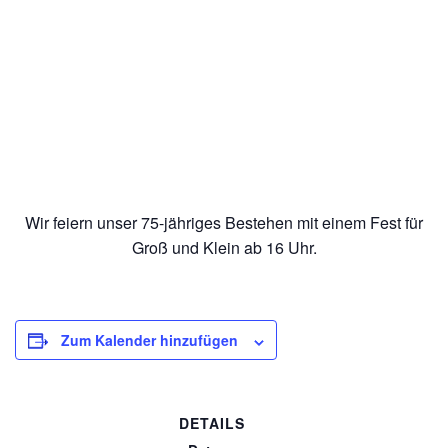
Diese Veranstaltung hat bereits stattgefunden.
75 Jahre TC Deisenhofen – wir
feiern
11/10/2025 @ 16:00
-
23:30
Wir feiern unser 75-jähriges Bestehen mit einem Fest für
Groß und Klein ab 16 Uhr.
Zum Kalender hinzufügen
DETAILS