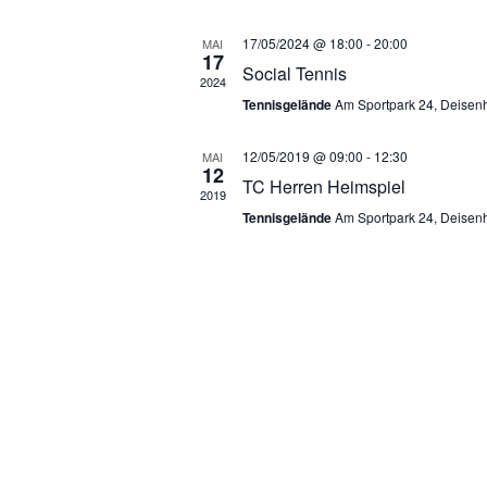
t
u
17/05/2024 @ 18:00
-
20:00
MAI
17
m
Social Tennis
2024
w
Tennisgelände
Am Sportpark 24, Deisen
ä
h
12/05/2019 @ 09:00
-
12:30
MAI
l
12
TC Herren Heimspiel
e
2019
n
Tennisgelände
Am Sportpark 24, Deisen
.
Am Sportplatz 24, 82041 Oberhachin