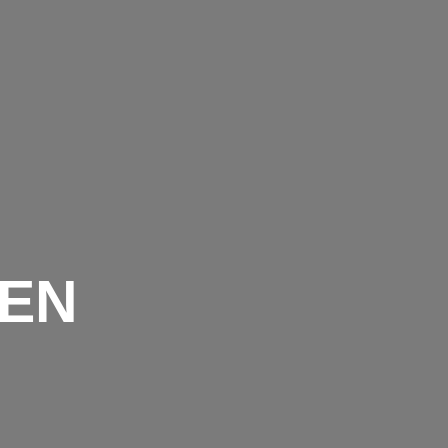
TERMINE
VEREIN
TRAINING
GALERIE
FRONT PAGE
EN