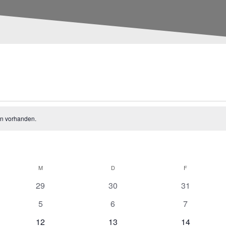
TALTUNGEN
en vorhanden.
M
MITTWOCH
D
DONNERSTAG
F
FREITAG
0
0
0
29
30
31
V
V
V
0
0
0
5
6
7
e
e
e
V
V
V
r
0
r
0
r
0
12
13
14