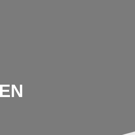
TERMINE
VEREIN
TRAINING
GALERIE
FRONT PAGE
EN