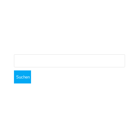
November 2018
Oktober 2018
September 2018
Suchen
nach:
Am Sportplatz 24, 82041 Oberhaching