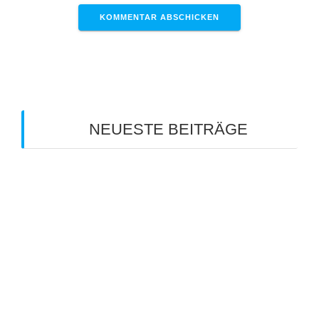
NEUESTE BEITRÄGE
Clubmeisterschaft 2026
Info zum Mannschaftsspieltag am 18. Juli 2026
Sommerferien-Tenniscamp 2026
Info zum Mannschaftsspieltag am 11. Juli 2026
Info zum Manschaftspiel am 20.06.2026