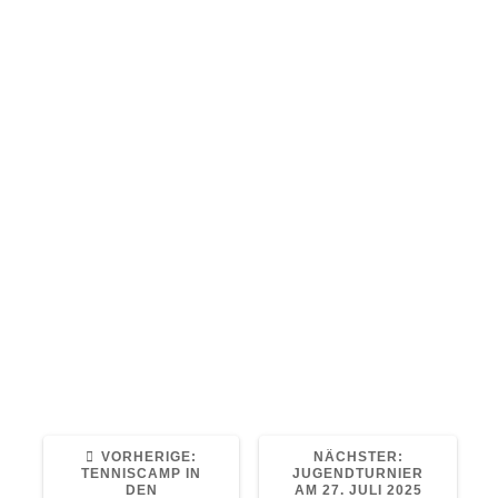
Sport und Spaß-Turnier für alle Kinder im
Grundschulalter. Bei zehn Stationen könnt
ihr eure Geschicklichkeit mit und ohne Ball
bei verschiedenen Parcours zeigen.
Dabei geht es uns vor allem darum, dass ihr
Spaß am Sport habt und die anderen Kinder
im Verein kennen lernt
Meldet euch bis zum 29. Mai an und seid
dabei bei unserem ersten Kinder-Gaudi-
Turnier.
Wir freuen uns auf euch!
Stefan, Alex und Stephanie
VORHERIGER
NÄCHSTER
VORHERIGE:
NÄCHSTER:
BEITRAG:
BEITRAG:
TENNISCAMP IN
JUGENDTURNIER
DEN
AM 27. JULI 2025