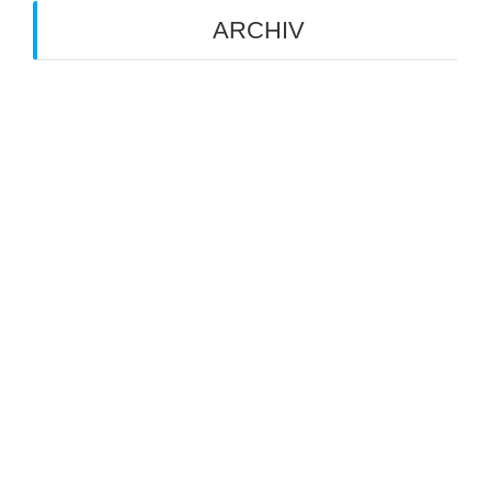
ARCHIV
Juli 2026
Juni 2026
Mai 2026
März 2026
August 2025
Juli 2025
Mai 2025
März 2025
Oktober 2024
April 2024