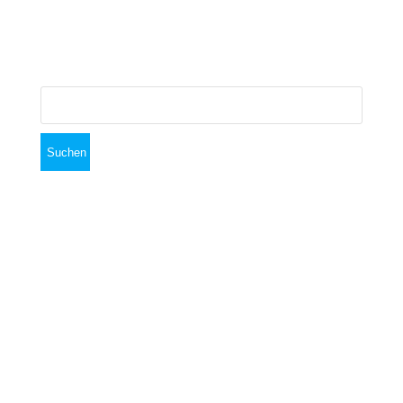
September 2018
Suchen
nach:
Am Sportplatz 24, 82041 Oberhaching
info__at__tc-deisenhofen.de
Impressum: TC Deisenhofen e.V. Hans-Georg