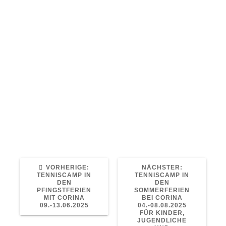
Bitte antwortet nicht direkt auf diese Mail,
sondern nutzt für Anmeldungen oder Fragen
die untenstehenden Kontaktdaten.
Mein Kontakt:
Mailadresse: jojo.poe@icloud.com
Telefonnummer WhatsApp: +49 160
94179028
Ich freue mich auf eure Anmeldungen und
auf ein tolles Camp mit super Wetter!
Sportliche Grüße
Johannes Pöschl
VORHERIGER
NÄCHSTER
VORHERIGE:
NÄCHSTER:
BEITRAG:
BEITRAG:
TENNISCAMP IN
TENNISCAMP IN
DEN
DEN
PFINGSTFERIEN
SOMMERFERIEN
MIT CORINA
BEI CORINA
09.-13.06.2025
04.-08.08.2025
FÜR KINDER,
JUGENDLICHE