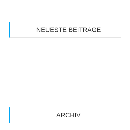
NEUESTE BEITRÄGE
Clubmeisterschaft 2026
Info zum Mannschaftsspieltag am 18. Juli 2026
Sommerferien-Tenniscamp 2026
Info zum Mannschaftsspieltag am 11. Juli 2026
Info zum Manschaftspiel am 20.06.2026
ARCHIV
Juli 2026