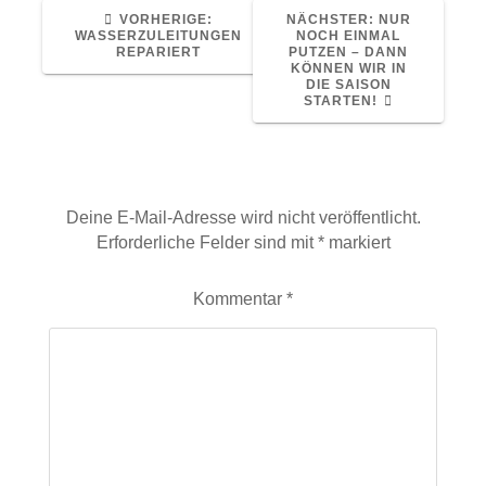
VORHERIGER
NÄCHSTER
VORHERIGE:
NÄCHSTER:
NUR
BEITRAG:
BEITRAG:
WASSERZULEITUNGEN
NOCH EINMAL
REPARIERT
PUTZEN – DANN
KÖNNEN WIR IN
DIE SAISON
STARTEN!
Schreibe einen Kommentar
Deine E-Mail-Adresse wird nicht veröffentlicht.
Erforderliche Felder sind mit
*
markiert
Kommentar
*