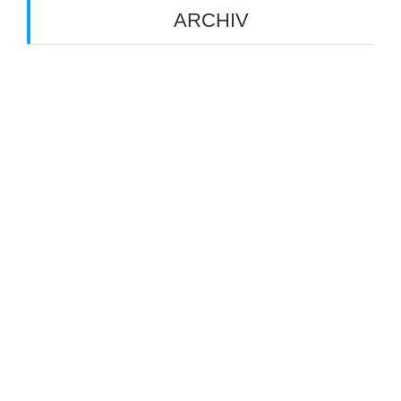
ARCHIV
Juli 2026
Juni 2026
Mai 2026
März 2026
August 2025
Juli 2025
Mai 2025
März 2025
Oktober 2024
April 2024