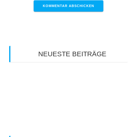
NEUESTE BEITRÄGE
Clubmeisterschaft 2026
Info zum Mannschaftsspieltag am 18. Juli 2026
Sommerferien-Tenniscamp 2026
Info zum Mannschaftsspieltag am 11. Juli 2026
Info zum Manschaftspiel am 20.06.2026