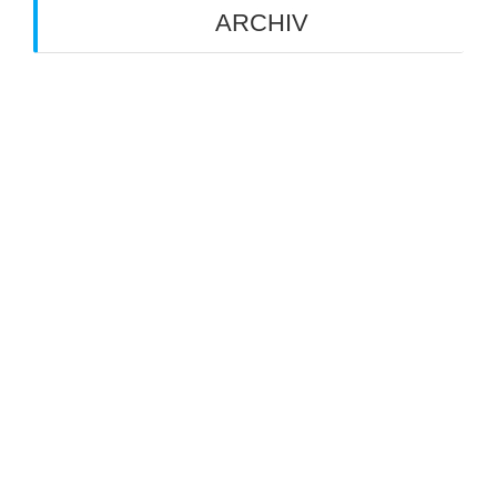
ARCHIV
Juli 2026
Juni 2026
Mai 2026
März 2026
August 2025
Juli 2025
Mai 2025
März 2025
Oktober 2024
April 2024