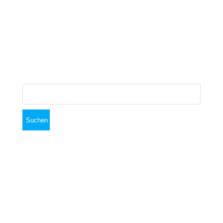
November 2018
Oktober 2018
September 2018
Suchen
nach:
Am Sportplatz 24, 82041 Oberhaching