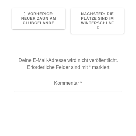
VORHERIGER
NÄCHSTER
VORHERIGE:
NÄCHSTER:
DIE
BEITRAG:
BEITRAG:
NEUER ZAUN AM
PLÄTZE SIND IM
CLUBGELÄNDE
WINTERSCHLAF
Schreibe einen Kommentar
Deine E-Mail-Adresse wird nicht veröffentlicht.
Erforderliche Felder sind mit
*
markiert
Kommentar
*