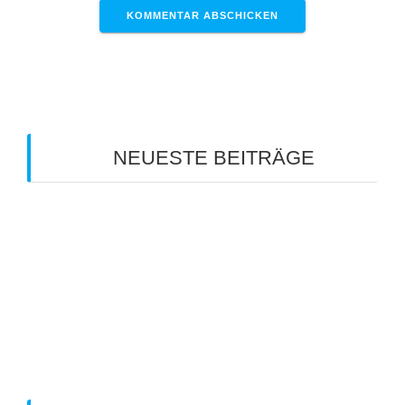
NEUESTE BEITRÄGE
Clubmeisterschaft 2026
Info zum Mannschaftsspieltag am 18. Juli 2026
Sommerferien-Tenniscamp 2026
Info zum Mannschaftsspieltag am 11. Juli 2026
Info zum Manschaftspiel am 20.06.2026