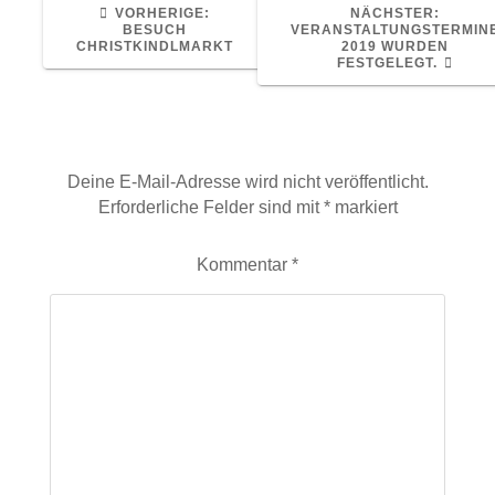
VORHERIGER
NÄCHS
VORHERIGE:
NÄCHSTER:
BEITRAG:
BEITRA
BESUCH
VERANSTALTUNGSTERMIN
CHRISTKINDLMARKT
2019 WURDEN
FESTGELEGT.
Schreibe einen Kommentar
Deine E-Mail-Adresse wird nicht veröffentlicht.
Erforderliche Felder sind mit
*
markiert
Kommentar
*