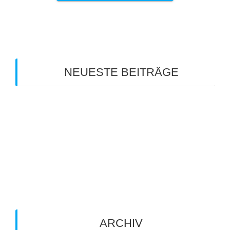
NEUESTE BEITRÄGE
Clubmeisterschaft 2026
Info zum Mannschaftsspieltag am 18. Juli 2026
Sommerferien-Tenniscamp 2026
Info zum Mannschaftsspieltag am 11. Juli 2026
Info zum Manschaftspiel am 20.06.2026
ARCHIV