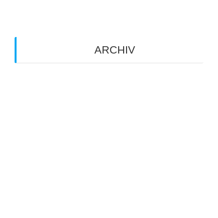
Info zum Manschaftspiel am 20.06.2026
ARCHIV
Juli 2026
Juni 2026
Mai 2026
März 2026
August 2025
Juli 2025
Mai 2025
März 2025