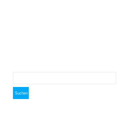
Januar 2019
Dezember 2018
November 2018
Oktober 2018
September 2018
Suchen
nach: