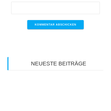
NEUESTE BEITRÄGE
Clubmeisterschaft 2026
Info zum Mannschaftsspieltag am 18. Juli 2026
Sommerferien-Tenniscamp 2026
Info zum Mannschaftsspieltag am 11. Juli 2026